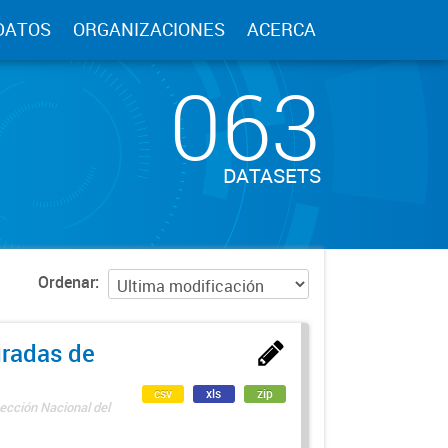
DATOS
ORGANIZACIONES
ACERCA
063
DATASETS
Ordenar
uradas de
csv
xls
zip
ección Nacional del