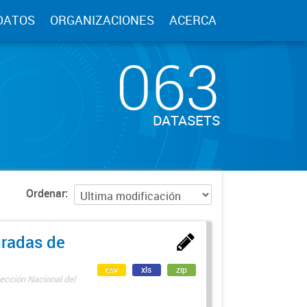
DATOS
ORGANIZACIONES
ACERCA
063
DATASETS
Ordenar
uradas de
csv
xls
zip
ección Nacional del