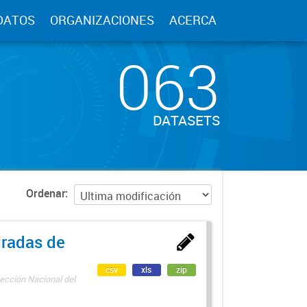
DATOS
ORGANIZACIONES
ACERCA
063
DATASETS
Ordenar
uradas de
csv
xls
zip
ección Nacional del