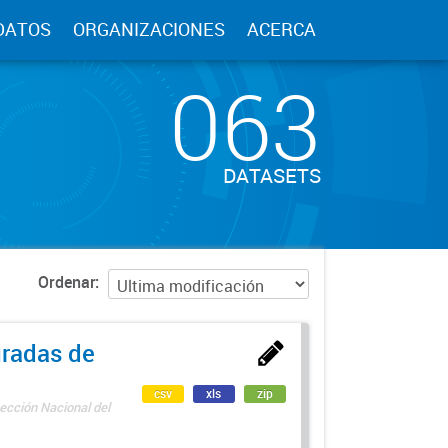
DATOS
ORGANIZACIONES
ACERCA
063
DATASETS
Ordenar
uradas de
csv
xls
zip
ección Nacional del