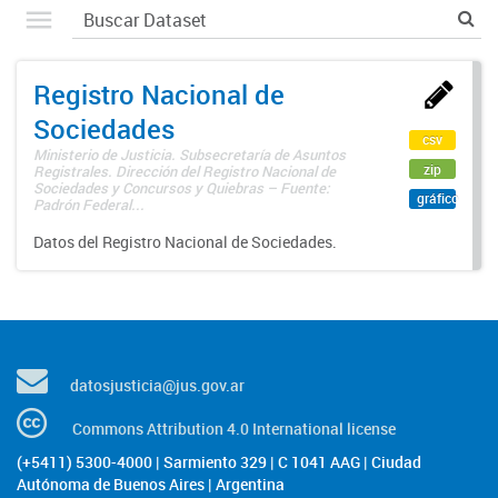
Registro Nacional de
Sociedades
csv
Ministerio de Justicia. Subsecretaría de Asuntos
zip
Registrales. Dirección del Registro Nacional de
Sociedades y Concursos y Quiebras – Fuente:
gráfico
Padrón Federal...
Datos del Registro Nacional de Sociedades.
datosjusticia@jus.gov.ar
Commons Attribution 4.0 International license
(+5411) 5300-4000 | Sarmiento 329 | C 1041 AAG | Ciudad
Autónoma de Buenos Aires | Argentina