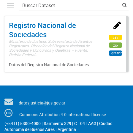
Registro Nacional de
Sociedades
csv
Ministerio de Justicia. Subsecretaría de Asuntos
zip
Registrales. Dirección del Registro Nacional de
Sociedades y Concursos y Quiebras – Fuente:
gráfico
Padrón Federal...
Datos del Registro Nacional de Sociedades.
datosjusticia@jus.gov.ar
Commons Attribution 4.0 International license
(+5411) 5300-4000 | Sarmiento 329 | C 1041 AAG | Ciudad
Autónoma de Buenos Aires | Argentina