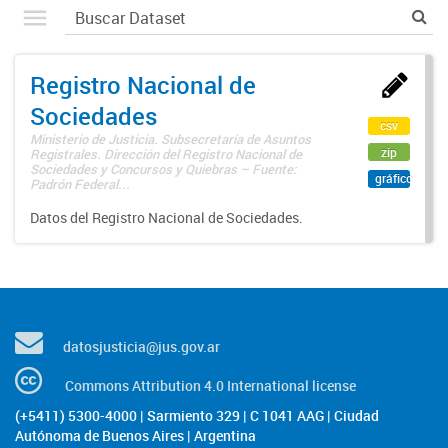
Registro Nacional de
Sociedades
csv
Ministerio de Justicia. Subsecretaría de Asuntos
zip
Registrales. Dirección del Registro Nacional de
Sociedades y Concursos y Quiebras – Fuente:
gráfico
Padrón Federal...
Datos del Registro Nacional de Sociedades.
datosjusticia@jus.gov.ar
Commons Attribution 4.0 International license
(+5411) 5300-4000 | Sarmiento 329 | C 1041 AAG | Ciudad
Autónoma de Buenos Aires | Argentina