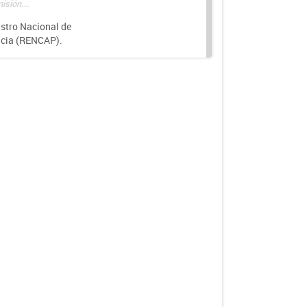
isión...
istro Nacional de
ncia (RENCAP).