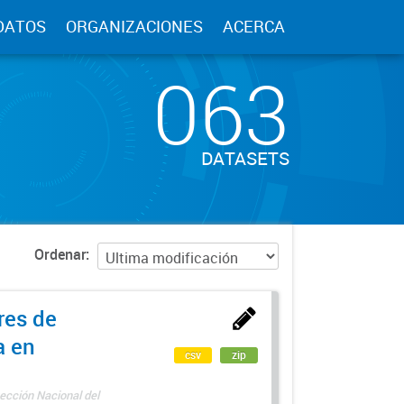
DATOS
ORGANIZACIONES
ACERCA
063
DATASETS
Ordenar
res de
a en
csv
zip
ección Nacional del