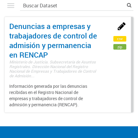
Denuncias a empresas y
trabajadores de control de
csv
admisión y permanencia
zip
en RENCAP
Ministerio de Justicia. Subsecretaría de Asuntos
Registrales. Dirección Nacional del Registro
Nacional de Empresas y Trabajadores de Control
de Admisión...
Información generada por las denuncias
recibidas en el Registro Nacional de
empresas y trabajadores de control de
admisión y permanencia (RENCAP).