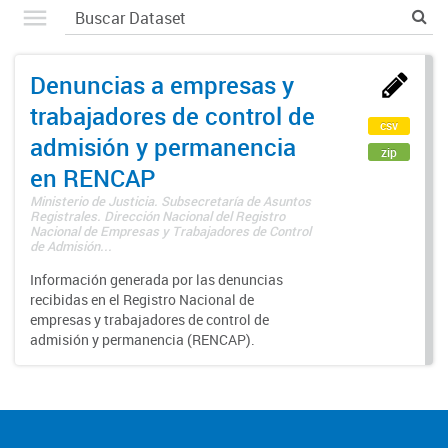
Denuncias a empresas y
trabajadores de control de
csv
admisión y permanencia
zip
en RENCAP
Ministerio de Justicia. Subsecretaría de Asuntos
Registrales. Dirección Nacional del Registro
Nacional de Empresas y Trabajadores de Control
de Admisión...
Información generada por las denuncias
recibidas en el Registro Nacional de
empresas y trabajadores de control de
admisión y permanencia (RENCAP).