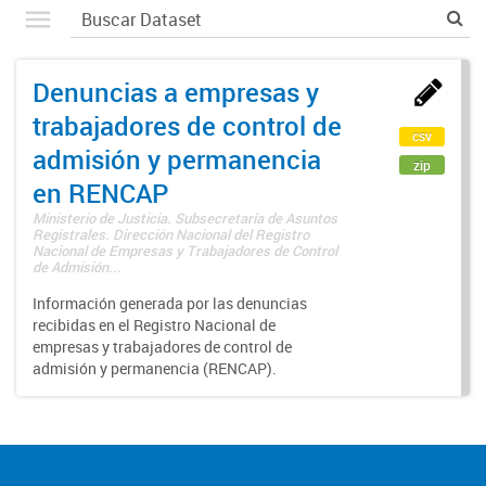
Denuncias a empresas y
trabajadores de control de
csv
admisión y permanencia
zip
en RENCAP
Ministerio de Justicia. Subsecretaría de Asuntos
Registrales. Dirección Nacional del Registro
Nacional de Empresas y Trabajadores de Control
de Admisión...
Información generada por las denuncias
recibidas en el Registro Nacional de
empresas y trabajadores de control de
admisión y permanencia (RENCAP).