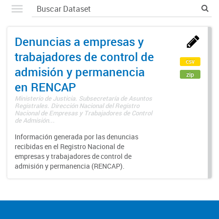
Denuncias a empresas y
trabajadores de control de
csv
admisión y permanencia
zip
en RENCAP
Ministerio de Justicia. Subsecretaría de Asuntos
Registrales. Dirección Nacional del Registro
Nacional de Empresas y Trabajadores de Control
de Admisión...
Información generada por las denuncias
recibidas en el Registro Nacional de
empresas y trabajadores de control de
admisión y permanencia (RENCAP).