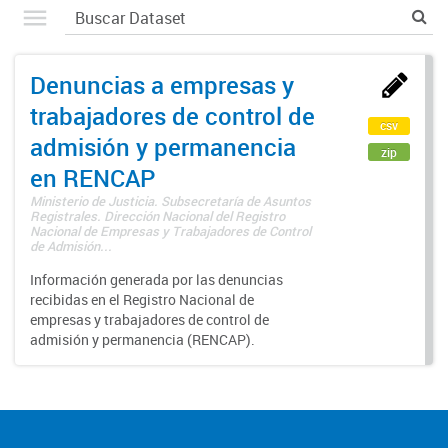
Denuncias a empresas y
trabajadores de control de
csv
admisión y permanencia
zip
en RENCAP
Ministerio de Justicia. Subsecretaría de Asuntos
Registrales. Dirección Nacional del Registro
Nacional de Empresas y Trabajadores de Control
de Admisión...
Información generada por las denuncias
recibidas en el Registro Nacional de
empresas y trabajadores de control de
admisión y permanencia (RENCAP).