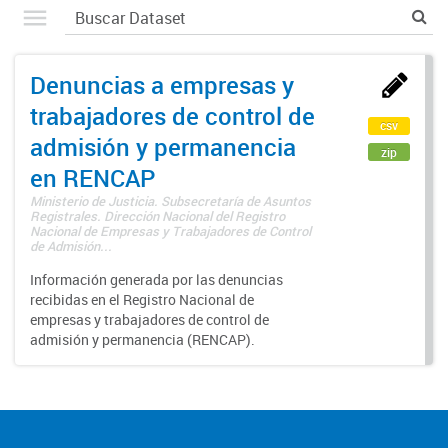
Denuncias a empresas y
trabajadores de control de
csv
admisión y permanencia
zip
en RENCAP
Ministerio de Justicia. Subsecretaría de Asuntos
Registrales. Dirección Nacional del Registro
Nacional de Empresas y Trabajadores de Control
de Admisión...
Información generada por las denuncias
recibidas en el Registro Nacional de
empresas y trabajadores de control de
admisión y permanencia (RENCAP).