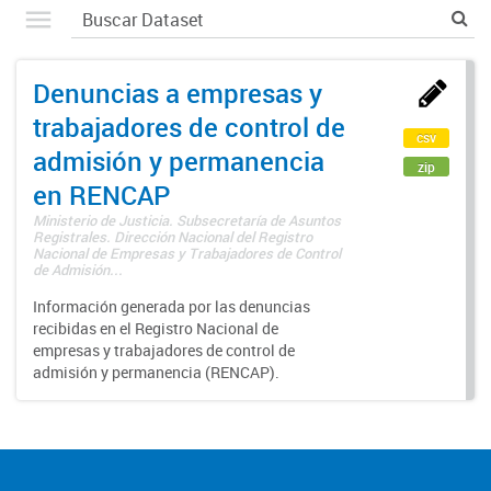
Denuncias a empresas y
trabajadores de control de
csv
admisión y permanencia
zip
en RENCAP
Ministerio de Justicia. Subsecretaría de Asuntos
Registrales. Dirección Nacional del Registro
Nacional de Empresas y Trabajadores de Control
de Admisión...
Información generada por las denuncias
recibidas en el Registro Nacional de
empresas y trabajadores de control de
admisión y permanencia (RENCAP).