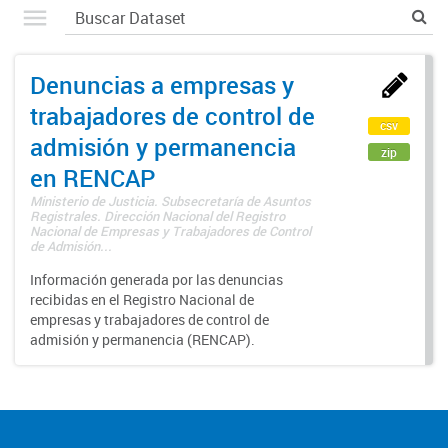
Denuncias a empresas y
trabajadores de control de
csv
admisión y permanencia
zip
en RENCAP
Ministerio de Justicia. Subsecretaría de Asuntos
Registrales. Dirección Nacional del Registro
Nacional de Empresas y Trabajadores de Control
de Admisión...
Información generada por las denuncias
recibidas en el Registro Nacional de
empresas y trabajadores de control de
admisión y permanencia (RENCAP).