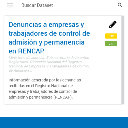
Denuncias a empresas y
trabajadores de control de
csv
admisión y permanencia
zip
en RENCAP
Ministerio de Justicia. Subsecretaría de Asuntos
Registrales. Dirección Nacional del Registro
Nacional de Empresas y Trabajadores de Control
de Admisión...
Información generada por las denuncias
recibidas en el Registro Nacional de
empresas y trabajadores de control de
admisión y permanencia (RENCAP).