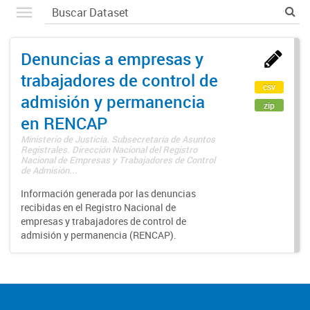
Denuncias a empresas y
trabajadores de control de
csv
admisión y permanencia
zip
en RENCAP
Ministerio de Justicia. Subsecretaría de Asuntos
Registrales. Dirección Nacional del Registro
Nacional de Empresas y Trabajadores de Control
de Admisión...
Información generada por las denuncias
recibidas en el Registro Nacional de
empresas y trabajadores de control de
admisión y permanencia (RENCAP).