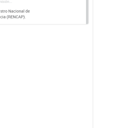
isión...
istro Nacional de
ncia (RENCAP).