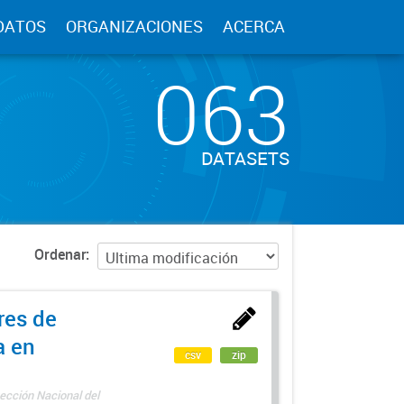
DATOS
ORGANIZACIONES
ACERCA
063
DATASETS
Ordenar
res de
a en
csv
zip
ección Nacional del