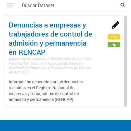
Denuncias a empresas y
trabajadores de control de
csv
admisión y permanencia
zip
en RENCAP
Ministerio de Justicia. Subsecretaría de Asuntos
Registrales. Dirección Nacional del Registro
Nacional de Empresas y Trabajadores de Control
de Admisión...
Información generada por las denuncias
recibidas en el Registro Nacional de
empresas y trabajadores de control de
admisión y permanencia (RENCAP).