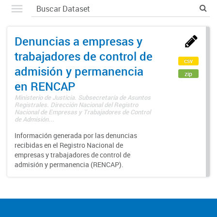
Denuncias a empresas y
trabajadores de control de
csv
admisión y permanencia
zip
en RENCAP
Ministerio de Justicia. Subsecretaría de Asuntos
Registrales. Dirección Nacional del Registro
Nacional de Empresas y Trabajadores de Control
de Admisión...
Información generada por las denuncias
recibidas en el Registro Nacional de
empresas y trabajadores de control de
admisión y permanencia (RENCAP).