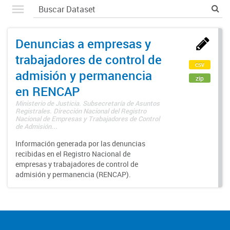
Denuncias a empresas y
trabajadores de control de
csv
admisión y permanencia
zip
en RENCAP
Ministerio de Justicia. Subsecretaría de Asuntos
Registrales. Dirección Nacional del Registro
Nacional de Empresas y Trabajadores de Control
de Admisión...
Información generada por las denuncias
recibidas en el Registro Nacional de
empresas y trabajadores de control de
admisión y permanencia (RENCAP).