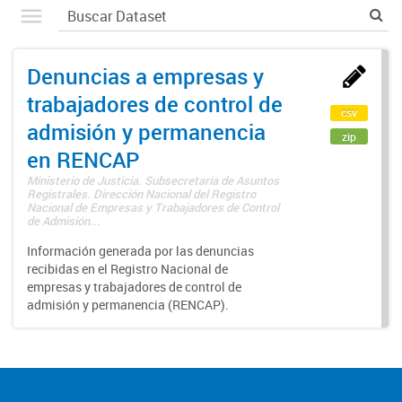
Denuncias a empresas y
trabajadores de control de
csv
admisión y permanencia
zip
en RENCAP
Ministerio de Justicia. Subsecretaría de Asuntos
Registrales. Dirección Nacional del Registro
Nacional de Empresas y Trabajadores de Control
de Admisión...
Información generada por las denuncias
recibidas en el Registro Nacional de
empresas y trabajadores de control de
admisión y permanencia (RENCAP).