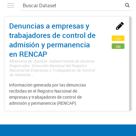
Denuncias a empresas y
trabajadores de control de
csv
admisión y permanencia
zip
en RENCAP
Ministerio de Justicia. Subsecretaría de Asuntos
Registrales. Dirección Nacional del Registro
Nacional de Empresas y Trabajadores de Control
de Admisión...
Información generada por las denuncias
recibidas en el Registro Nacional de
empresas y trabajadores de control de
admisión y permanencia (RENCAP).