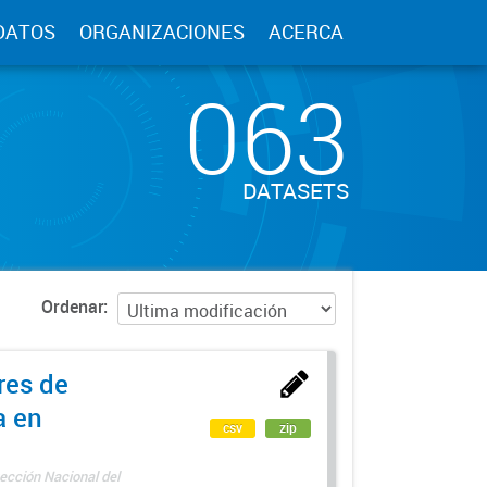
DATOS
ORGANIZACIONES
ACERCA
063
DATASETS
Ordenar
res de
a en
csv
zip
ección Nacional del