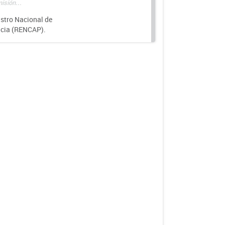
isión...
istro Nacional de
ncia (RENCAP).