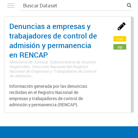
Denuncias a empresas y
trabajadores de control de
csv
admisión y permanencia
zip
en RENCAP
Ministerio de Justicia. Subsecretaría de Asuntos
Registrales. Dirección Nacional del Registro
Nacional de Empresas y Trabajadores de Control
de Admisión...
Información generada por las denuncias
recibidas en el Registro Nacional de
empresas y trabajadores de control de
admisión y permanencia (RENCAP).