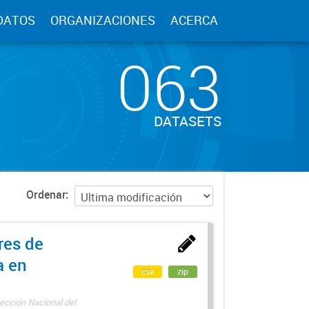
DATOS
ORGANIZACIONES
ACERCA
063
DATASETS
Ordenar
res de
a en
csv
zip
ección Nacional del