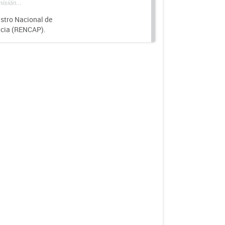
isión...
istro Nacional de
ncia (RENCAP).