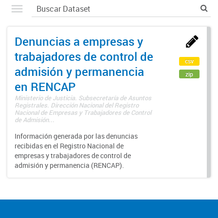
Denuncias a empresas y
trabajadores de control de
csv
admisión y permanencia
zip
en RENCAP
Ministerio de Justicia. Subsecretaría de Asuntos
Registrales. Dirección Nacional del Registro
Nacional de Empresas y Trabajadores de Control
de Admisión...
Información generada por las denuncias
recibidas en el Registro Nacional de
empresas y trabajadores de control de
admisión y permanencia (RENCAP).