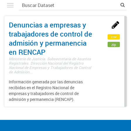
Denuncias a empresas y
trabajadores de control de
csv
admisión y permanencia
zip
en RENCAP
Ministerio de Justicia. Subsecretaría de Asuntos
Registrales. Dirección Nacional del Registro
Nacional de Empresas y Trabajadores de Control
de Admisión...
Información generada por las denuncias
recibidas en el Registro Nacional de
empresas y trabajadores de control de
admisión y permanencia (RENCAP).