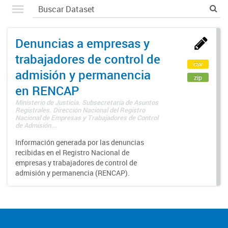
Denuncias a empresas y
trabajadores de control de
csv
admisión y permanencia
zip
en RENCAP
Ministerio de Justicia. Subsecretaría de Asuntos
Registrales. Dirección Nacional del Registro
Nacional de Empresas y Trabajadores de Control
de Admisión...
Información generada por las denuncias
recibidas en el Registro Nacional de
empresas y trabajadores de control de
admisión y permanencia (RENCAP).