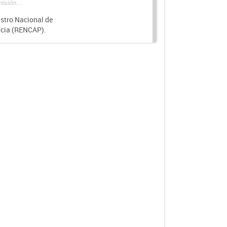
isión...
istro Nacional de
ncia (RENCAP).