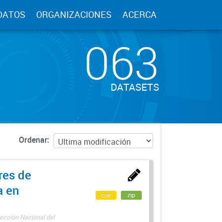
DATOS
ORGANIZACIONES
ACERCA
063
DATASETS
Ordenar
res de
a en
csv
zip
ección Nacional del