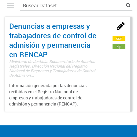
Denuncias a empresas y
trabajadores de control de
csv
admisión y permanencia
zip
en RENCAP
Ministerio de Justicia. Subsecretaría de Asuntos
Registrales. Dirección Nacional del Registro
Nacional de Empresas y Trabajadores de Control
de Admisión...
Información generada por las denuncias
recibidas en el Registro Nacional de
empresas y trabajadores de control de
admisión y permanencia (RENCAP).