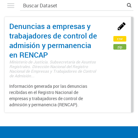
Denuncias a empresas y
trabajadores de control de
csv
admisión y permanencia
zip
en RENCAP
Ministerio de Justicia. Subsecretaría de Asuntos
Registrales. Dirección Nacional del Registro
Nacional de Empresas y Trabajadores de Control
de Admisión...
Información generada por las denuncias
recibidas en el Registro Nacional de
empresas y trabajadores de control de
admisión y permanencia (RENCAP).