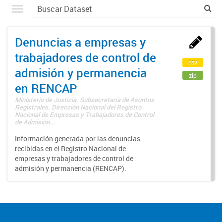
Denuncias a empresas y
trabajadores de control de
csv
admisión y permanencia
zip
en RENCAP
Ministerio de Justicia. Subsecretaría de Asuntos
Registrales. Dirección Nacional del Registro
Nacional de Empresas y Trabajadores de Control
de Admisión...
Información generada por las denuncias
recibidas en el Registro Nacional de
empresas y trabajadores de control de
admisión y permanencia (RENCAP).