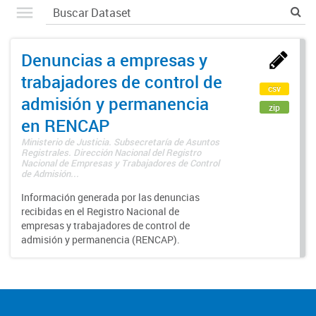
Denuncias a empresas y
trabajadores de control de
csv
admisión y permanencia
zip
en RENCAP
Ministerio de Justicia. Subsecretaría de Asuntos
Registrales. Dirección Nacional del Registro
Nacional de Empresas y Trabajadores de Control
de Admisión...
Información generada por las denuncias
recibidas en el Registro Nacional de
empresas y trabajadores de control de
admisión y permanencia (RENCAP).