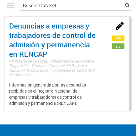
Denuncias a empresas y
trabajadores de control de
csv
admisión y permanencia
zip
en RENCAP
Ministerio de Justicia. Subsecretaría de Asuntos
Registrales. Dirección Nacional del Registro
Nacional de Empresas y Trabajadores de Control
de Admisión...
Información generada por las denuncias
recibidas en el Registro Nacional de
empresas y trabajadores de control de
admisión y permanencia (RENCAP).