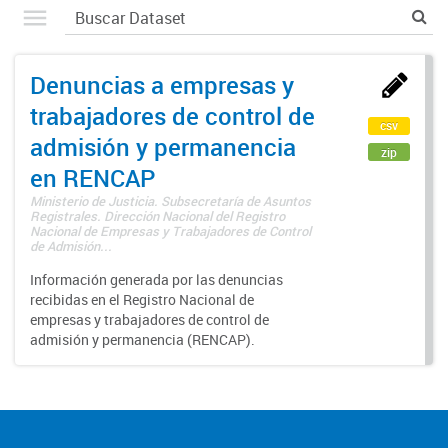
Denuncias a empresas y
trabajadores de control de
csv
admisión y permanencia
zip
en RENCAP
Ministerio de Justicia. Subsecretaría de Asuntos
Registrales. Dirección Nacional del Registro
Nacional de Empresas y Trabajadores de Control
de Admisión...
Información generada por las denuncias
recibidas en el Registro Nacional de
empresas y trabajadores de control de
admisión y permanencia (RENCAP).