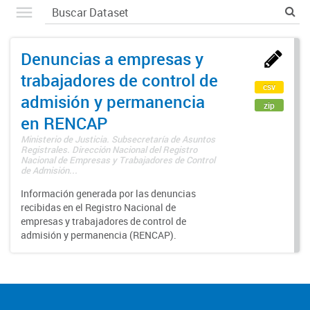
Denuncias a empresas y
trabajadores de control de
csv
admisión y permanencia
zip
en RENCAP
Ministerio de Justicia. Subsecretaría de Asuntos
Registrales. Dirección Nacional del Registro
Nacional de Empresas y Trabajadores de Control
de Admisión...
Información generada por las denuncias
recibidas en el Registro Nacional de
empresas y trabajadores de control de
admisión y permanencia (RENCAP).