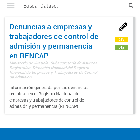
Denuncias a empresas y
trabajadores de control de
csv
admisión y permanencia
zip
en RENCAP
Ministerio de Justicia. Subsecretaría de Asuntos
Registrales. Dirección Nacional del Registro
Nacional de Empresas y Trabajadores de Control
de Admisión...
Información generada por las denuncias
recibidas en el Registro Nacional de
empresas y trabajadores de control de
admisión y permanencia (RENCAP).