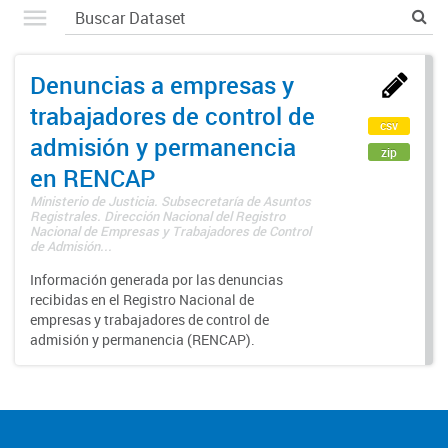
Denuncias a empresas y
trabajadores de control de
csv
admisión y permanencia
zip
en RENCAP
Ministerio de Justicia. Subsecretaría de Asuntos
Registrales. Dirección Nacional del Registro
Nacional de Empresas y Trabajadores de Control
de Admisión...
Información generada por las denuncias
recibidas en el Registro Nacional de
empresas y trabajadores de control de
admisión y permanencia (RENCAP).