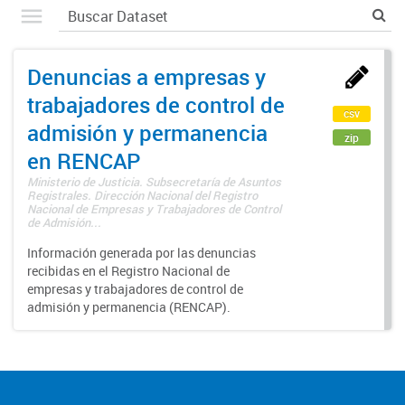
Denuncias a empresas y
trabajadores de control de
csv
admisión y permanencia
zip
en RENCAP
Ministerio de Justicia. Subsecretaría de Asuntos
Registrales. Dirección Nacional del Registro
Nacional de Empresas y Trabajadores de Control
de Admisión...
Información generada por las denuncias
recibidas en el Registro Nacional de
empresas y trabajadores de control de
admisión y permanencia (RENCAP).