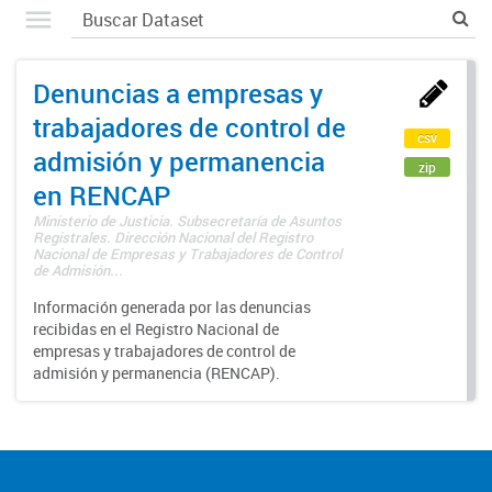
Denuncias a empresas y
trabajadores de control de
csv
admisión y permanencia
zip
en RENCAP
Ministerio de Justicia. Subsecretaría de Asuntos
Registrales. Dirección Nacional del Registro
Nacional de Empresas y Trabajadores de Control
de Admisión...
Información generada por las denuncias
recibidas en el Registro Nacional de
empresas y trabajadores de control de
admisión y permanencia (RENCAP).