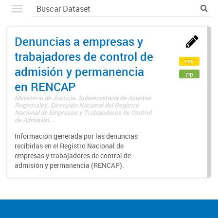
Denuncias a empresas y
trabajadores de control de
csv
admisión y permanencia
zip
en RENCAP
Ministerio de Justicia. Subsecretaría de Asuntos
Registrales. Dirección Nacional del Registro
Nacional de Empresas y Trabajadores de Control
de Admisión...
Información generada por las denuncias
recibidas en el Registro Nacional de
empresas y trabajadores de control de
admisión y permanencia (RENCAP).