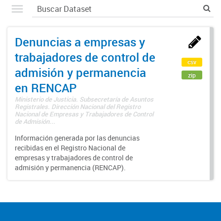
Denuncias a empresas y
trabajadores de control de
csv
admisión y permanencia
zip
en RENCAP
Ministerio de Justicia. Subsecretaría de Asuntos
Registrales. Dirección Nacional del Registro
Nacional de Empresas y Trabajadores de Control
de Admisión...
Información generada por las denuncias
recibidas en el Registro Nacional de
empresas y trabajadores de control de
admisión y permanencia (RENCAP).