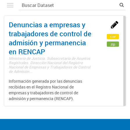
Denuncias a empresas y
trabajadores de control de
csv
admisión y permanencia
zip
en RENCAP
Ministerio de Justicia. Subsecretaría de Asuntos
Registrales. Dirección Nacional del Registro
Nacional de Empresas y Trabajadores de Control
de Admisión...
Información generada por las denuncias
recibidas en el Registro Nacional de
empresas y trabajadores de control de
admisión y permanencia (RENCAP).