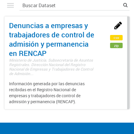
Denuncias a empresas y
trabajadores de control de
csv
admisión y permanencia
zip
en RENCAP
Ministerio de Justicia. Subsecretaría de Asuntos
Registrales. Dirección Nacional del Registro
Nacional de Empresas y Trabajadores de Control
de Admisión...
Información generada por las denuncias
recibidas en el Registro Nacional de
empresas y trabajadores de control de
admisión y permanencia (RENCAP).