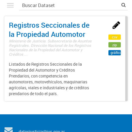
Registros Seccionales de
la Propiedad Automotor
csv
Ministerio de Justicia. Subsecretaría de Asuntos
zip
Registrales. Dirección Nacional de los Registros
Nacionales de la Propiedad del Automotor y
gráfico
Créditos ...
Listados de Registros Seccionales de la
Propiedad del Automotor y Créditos
Prendarios, con competencia en
automotores, motovehículos, maquinarias
agrícolas, viales e industriales y de créditos
prendarios de todo el país.
datosjusticia@jus.gov.ar