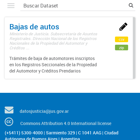
Bajas de autos
Ministerio de Justicia. Subsecretaría de Asuntos
Registrales. Dirección Nacional de los Registros
csv
Nacionales de la Propiedad del Automotor y
zip
Créditos ...
Trámites de baja de automotores inscriptos
en los Registros Seccionales de la Propiedad
del Automotor y Créditos Prendarios
datosjusticia@jus.gov.ar
Commons Attribution 4.0 International license
(+5411) 5300-4000 | Sarmiento 329 | C 1041 AAG | Ciudad
Autónoma de Buenos Aires | Argentina