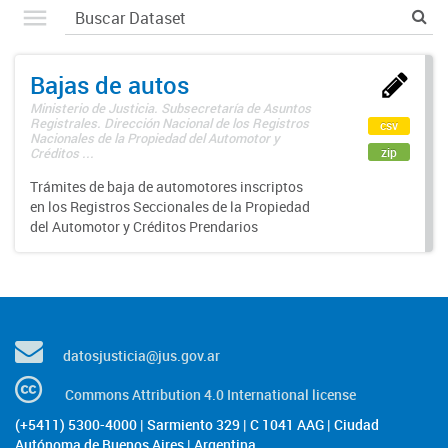
Bajas de autos
Ministerio de Justicia. Subsecretaría de Asuntos
Registrales. Dirección Nacional de los Registros
csv
Nacionales de la Propiedad del Automotor y
zip
Créditos ...
Trámites de baja de automotores inscriptos
en los Registros Seccionales de la Propiedad
del Automotor y Créditos Prendarios
datosjusticia@jus.gov.ar
Commons Attribution 4.0 International license
(+5411) 5300-4000 | Sarmiento 329 | C 1041 AAG | Ciudad
Autónoma de Buenos Aires | Argentina