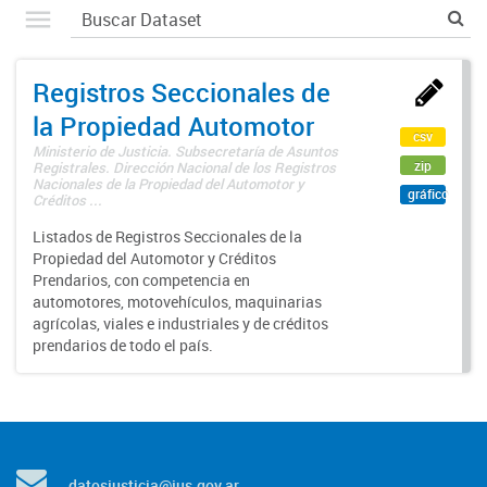
Registros Seccionales de
la Propiedad Automotor
csv
Ministerio de Justicia. Subsecretaría de Asuntos
zip
Registrales. Dirección Nacional de los Registros
Nacionales de la Propiedad del Automotor y
gráfico
Créditos ...
Listados de Registros Seccionales de la
Propiedad del Automotor y Créditos
Prendarios, con competencia en
automotores, motovehículos, maquinarias
agrícolas, viales e industriales y de créditos
prendarios de todo el país.
datosjusticia@jus.gov.ar